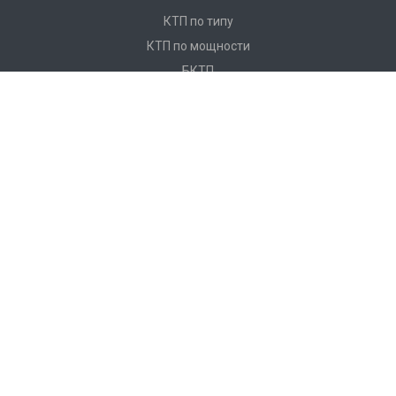
КТП по типу
КТП по мощности
БКТП
КТПНУ
Ячейки КСО
КРУ
ЩО
ПКУ
Реклоузеры
Услуги
Монтаж и замена кабеля
Монтаж КТП
О компании
О компании