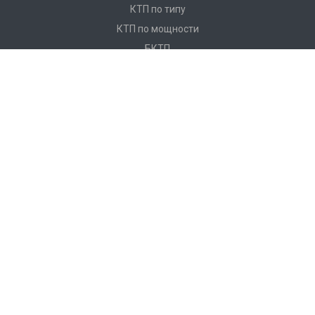
КТП по типу
КТП по мощности
БКТП
КТПНУ
Ячейки КСО
КРУ
ЩО
ПКУ
Реклоузеры
Услуги
Монтаж и замена кабеля
Монтаж КТП
О компании
О компании