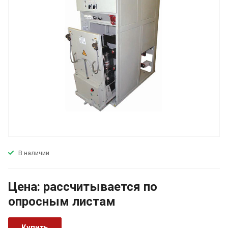
В наличии
Цена:
р
ассчитывается по
оп
р
осным листам
Купить