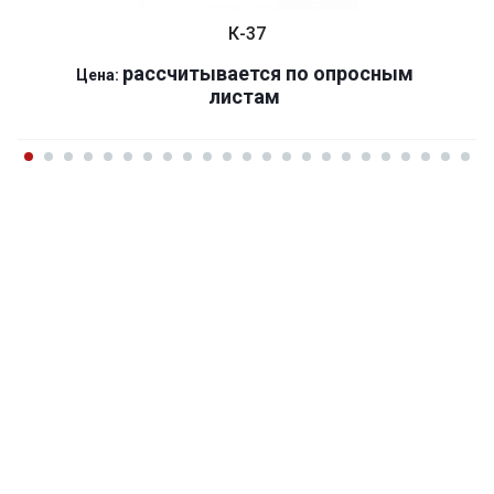
К-37
р
ассчитывается по оп
р
осным
Цена:
листам