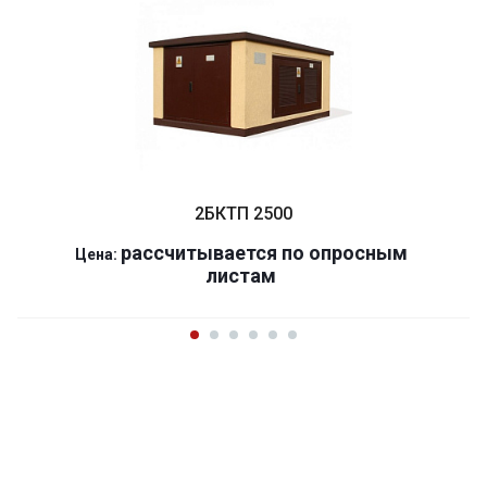
2БКТП 2500
р
ассчитывается по оп
р
осным
Цена:
листам