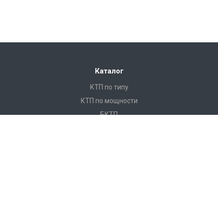
Каталог
КТП по типу
КТП по мощности
БКТП
КТПНУ
Ячейки КСО
КРУ
ЩО
ПКУ
Реклоузеры