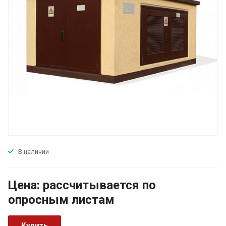
В наличии
Цена:
р
ассчитывается по
оп
р
осным листам
Купить