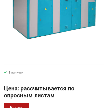
В наличии
Цена:
р
ассчитывается по
оп
р
осным листам
Купить