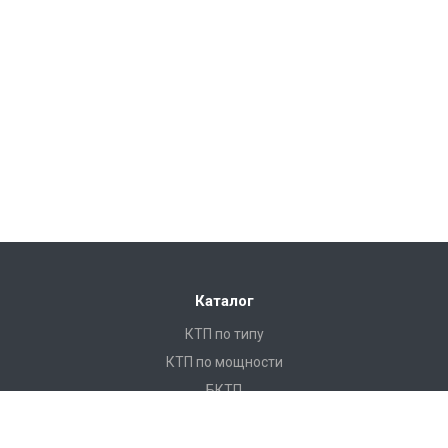
Каталог
КТП по типу
КТП по мощности
БКТП
КТПНУ
Ячейки КСО