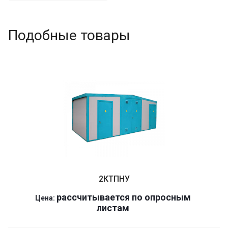
Подобные товары
2КТПНУ
р
ассчитывается по оп
р
осным
Цена:
листам