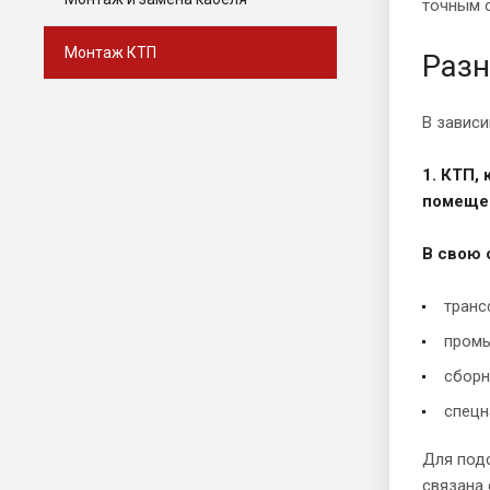
точным 
Монтаж КТП
Разн
В завис
1. КТП,
помещен
В свою 
транс
промы
сборн
спецн
Для подс
связана 