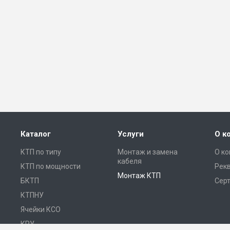
Каталог
Услуги
О к
КТП по типу
Монтаж и замена
О к
кабеля
КТП по мощности
Рек
Монтаж КТП
БКТП
Сер
КТПНУ
Ячейки КСО
КРУ