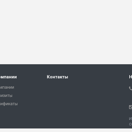
омпании
Контакты
Н
омпании
визиты
тификаты
И
О