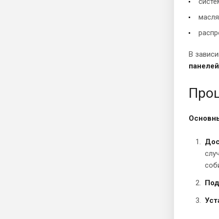
систе
масля
распр
В зависи
панелей
Проц
Основны
Дос
слу
соб
Под
Уст