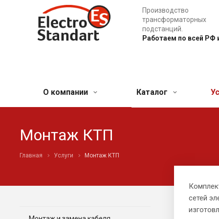
Производство
трансформаторных
подстанций.
Работаем по всей РФ 
О компании
Каталог
У
Монтаж КТП
Главная
Услуги
Монтаж КТП
Комплек
сетей эл
изготов
Монтаж и замена кабеля