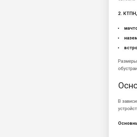
2. КТПН
мачт
назе
встр
Размеры,
обустра
Осно
В завис
устройст
Основны