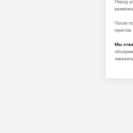
Перед у
развязк
После п
пунктов.
Мы отве
обслужи
заказать