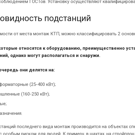
соблюдением ГОСТов. Установку осуществляют квалифицирован
овидность подстанций
имости от места монтаж КТП, можно классифицировать 2 основ
 которые относятся к оборудованию, преимущественно ус
ий, однако могут располагаться и снаружи.
очередь они делятся на:
форматорные (25-400 кВт);
шленные (160-250 кВт);
ые;
азначения.
танций последнего вида монтаж производится на объектах сп
с особым риском для людей. К примеру, в шахтах, на стройплоща