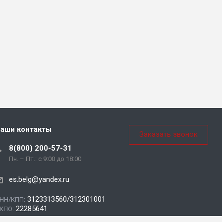
аши контакты
Заказать звонок
8(800) 200-57-31
Пн. – Пт.: с 9:00 до 18:00
es.belg@yandex.ru
3123313560/312301001
НН/КПП:
22285641
КПО: