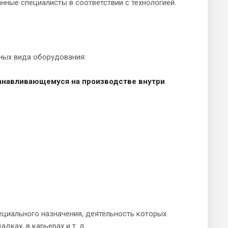
ные специалисты в соответствии с технологией.
ных вида оборудования:
танавливающемуся на производстве внутри
ециального назначения, деятельность которых
дках, в карьерах и т. д.