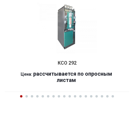
КСО 292
р
ассчитывается по оп
р
осным
Цена:
листам