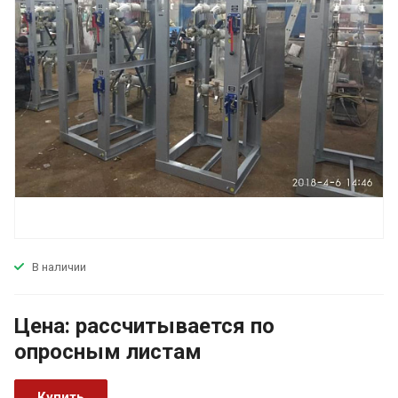
В наличии
Цена:
р
ассчитывается по
оп
р
осным листам
Купить