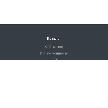
Каталог
КТП по типу
КТП по мощности
БКТП
КТПНУ
Ячейки КСО
КРУ
ЩО
ПКУ
Реклоузеры