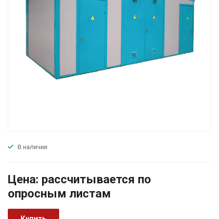
В наличии
Цена:
р
ассчитывается по
оп
р
осным листам
Купить