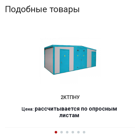
Подобные товары
2КТПНУ
р
ассчитывается по оп
р
осным
Цена:
листам