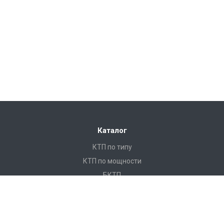
Каталог
КТП по типу
КТП по мощности
БКТП
КТПНУ
Ячейки КСО
КРУ