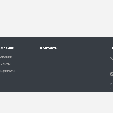
омпании
Контакты
Н
омпании
визиты
тификаты
И
О