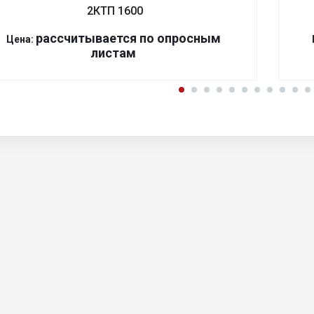
2КТП 1600
р
ассчитывается по оп
р
осным
Цена:
листам