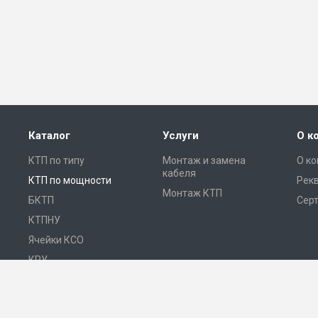
Каталог
Услуги
О к
КТП по типу
Монтаж и замена
О к
кабеля
КТП по мощности
Рек
Монтаж КТП
БКТП
Сер
КТПНУ
Ячейки КСО
КРУ
ЩО
ПКУ