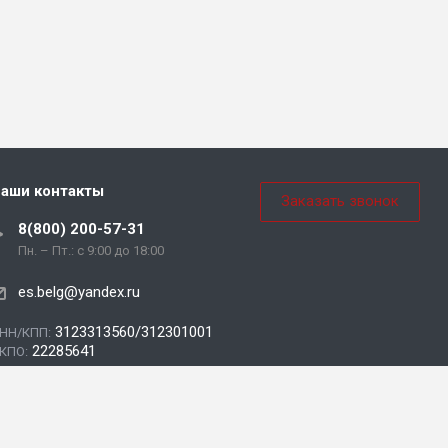
аши контакты
Заказать звонок
8(800) 200-57-31
Пн. – Пт.: с 9:00 до 18:00
es.belg@yandex.ru
3123313560/312301001
НН/КПП:
22285641
КПО: