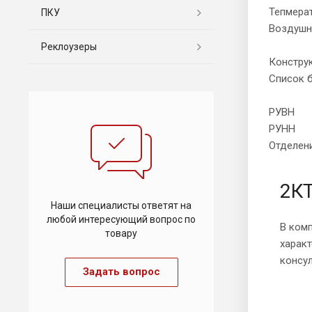
Тепмерат
ПКУ
Воздушн
Реклоузеры
Констру
Список 
РУВН
РУНН
Отделени
2КТ
Наши специалисты ответят на
любой интересующий вопрос по
В комп
товару
харак
консу
Задать вопрос