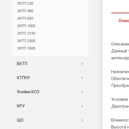
2КТП 250
2КТП 400
2КТП 630
Опи
2КТП 1000
2КТП 1250
2КТП 2500
Описани
2КТП 1600
Данный 
антикор
БКТП
Назначе
КТПНУ
Обеспеч
Преобраз
Ячейки КСО
Условия
КРУ
Двухтра
Влажност
ЩО
Высота н