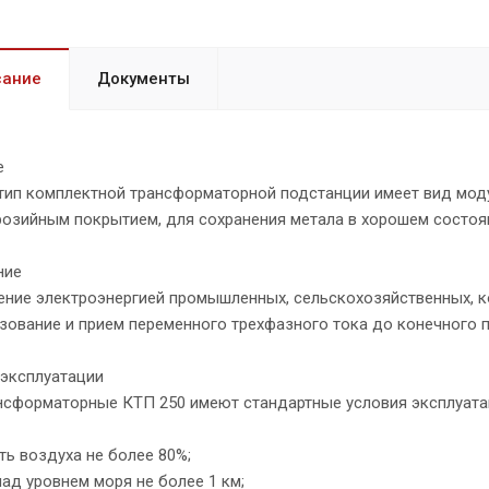
сание
Документы
е
тип комплектной трансформаторной подстанции имеет вид мод
розийным покрытием, для сохранения метала в хорошем состоя
ние
ение электроэнергией промышленных, сельскохозяйственных, к
ование и прием переменного трехфазного тока до конечного п
 эксплуатации
нсформаторные КТП 250 имеют стандартные условия эксплуата
ь воздуха не более 80%;
ад уровнем моря не более 1 км;