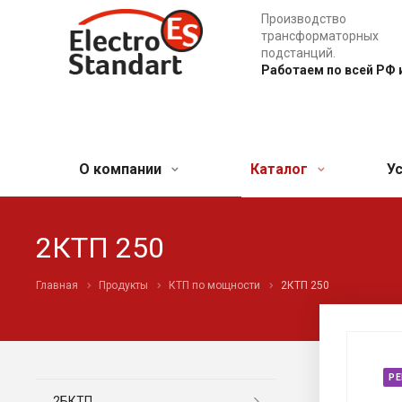
Производство
трансформаторных
подстанций.
Работаем по всей РФ 
О компании
Каталог
У
2КТП 250
Главная
Продукты
КТП по мощности
2КТП 250
Р
2БКТП