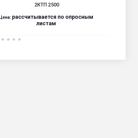
2КТП 2500
р
ассчитывается по оп
р
осным
Цена:
Ц
листам