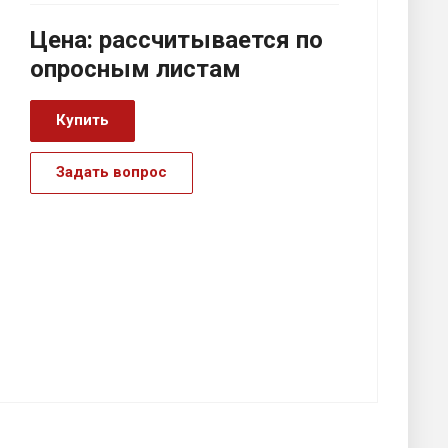
Цена:
р
ассчитывается по
оп
р
осным листам
Купить
Задать вопрос